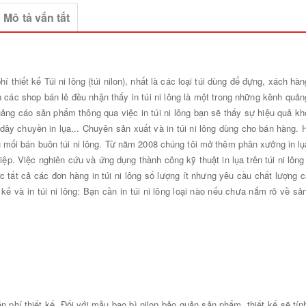
Mô tả vắn tắt
 phí thiết kế Túi ni lông (túi nilon), nhất là các loại túi dùng để đựng, xách 
các shop bán lẻ đều nhận thấy in túi ni lông là một trong những kênh quảng
uảng cáo sản phẩm thông qua việc in túi ni lông bạn sẽ thấy sự hiệu quả kh
dây chuyền in lụa... Chuyên sản xuất và in túi ni lông dùng cho bán hàng. 
u mối bán buôn túi ni lông. Từ năm 2008 chúng tôi mở thêm phân xưởng in l
p. Việc nghiên cứu và ứng dụng thành công kỹ thuật in lụa trên túi ni lông
 tất cả các đơn hàng in túi ni lông số lượng ít nhưng yêu cầu chất lượng 
 kế và in túi ni lông: Bạn cần in túi ni lông loại nào nếu chưa nắm rõ về 
 phí thiết kế. Đối với mẫu bao bì nilon bảo quản sản phẩm, thiết kế sẽ tín