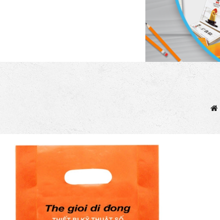
In Tem Bảo Hành
Quà Tặng Pha Lê
In Hóa Đơn Bán Lẻ
In Tờ Rơi
Phụ Kiện Nội Thất
In Túi Nilon
In Phong Bì
Đế Mica Kẹp Menu
In Tag Mác Giá Quần Áo
Quà Tặng Doanh Nghiệp
In Thẻ Cào Lấy Ngay
In Giấy Khen