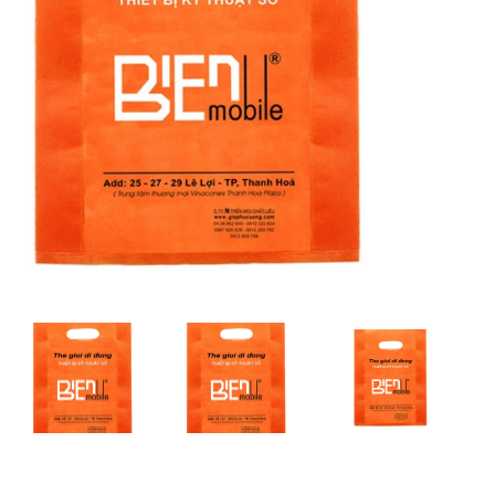
In Standee
In Kẹp Tài Liệu - Profile
Tủ Thuốc Y Tế