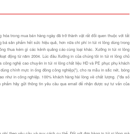
hàng hóa trong mua bán hàng ngày đã trở thành vật rất đỗi quen thuộc với tất
 bá sản phẩm hết sức hiệu quả, hơn nữa chi phí in túi ni lông dùng trong
ông thua kém gì các kênh quảng cáo cùng loại khác. Xưởng in túi ni lông
Hoạt động từ năm 2004. Lúc đầu Xưởng in của chúng tôi in túi ni lông chủ
ụa công nghệ cao chuyên in túi ni lông chất liệu HD và PE phục phụ khách
 dùng chính mực in ống đồng công nghiệp(*), cho ra mẫu in sắc nét, bóng
cao như in công nghiệp. 100% khách hàng hài lòng về chất lượng. (*đa số
sản phẩm hãy gửi thông tin yêu cầu qua email để nhận được sự tư vấn của
h phí theo yêu cầu và quy cách cụ thể. Đối với đơn hàng in túi ni lông mà