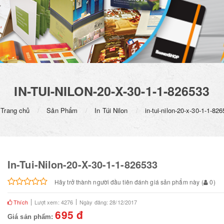
IN-TUI-NILON-20-X-30-1-1-826533
Trang chủ
Sản Phẩm
In Túi Nilon
in-tui-nilon-20-x-30-1-1-82
In-Tui-Nilon-20-X-30-1-1-826533
Hãy trở thành người đầu tiên đánh giá sản phẩm này
(
0
)
Thích
Lượt xem: 4276
Ngày đăng: 28/12/2017
695 đ
Giá sản phẩm: