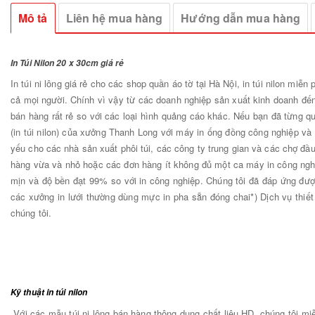
Mô tả
Liên hệ mua hàng
Hướng dẫn mua hàng
In Túi Nilon 20 x 30cm giá rẻ
In túi ni lông giá rẻ cho các shop quần áo tờ tại Hà Nội, in túi nilon miễn
cả mọi người. Chính vì vậy từ các doanh nghiệp sản xuất kinh doanh đến 
bán hàng rất rẻ so với các loại hình quảng cáo khác. Nếu bạn đã từng q
(in túi nilon) của xưởng Thanh Long với máy in ống đồng công nghiệp và 
yếu cho các nhà sản xuất phôi túi, các công ty trung gian và các chợ đầ
hàng vừa và nhỏ hoặc các đơn hàng ít không đủ một ca máy in công nghiệ
mịn và độ bền đạt 99% so với in công nghiệp. Chúng tôi đã đáp ứng được
các xưởng in lưới thường dùng mực in pha sẵn đóng chai*) Dịch vụ thiết
chúng tôi.
Kỹ thuật in túi nilon
Với các mẫu túi ni lông bán hàng thông dụng chất liệu HD, chúng tôi miễn