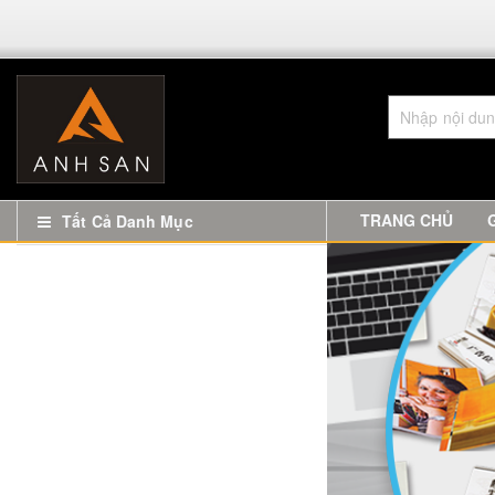
TRANG CHỦ
Tất Cả Danh Mục
In Name Card
Biển Quảng Cáo
Sản Phẩm Đồ Đồng
Biển Chức Danh Mica Đề Bàn Lấy
Ngay Giá Rẻ
In Tem Nhãn, Sticker Decal
Nội Thất CNC Hà Nội