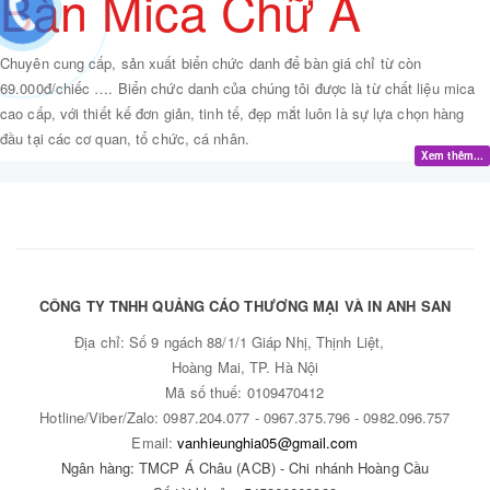
Bàn Mica Chữ A
Chuyên cung cấp, sản xuất biển chức danh để bàn giá chỉ từ còn
69.000đ/chiếc …. Biển chức danh của chúng tôi được là từ chất liệu mica
cao cấp, với thiết kế đơn giản, tinh tế, đẹp mắt luôn là sự lựa chọn hàng
đầu tại các cơ quan, tổ chức, cá nhân.
Xem thêm...
CÔNG TY TNHH QUẢNG CÁO THƯƠNG MẠI VÀ IN ANH SAN
Địa chỉ:
Số 9 ngách 88/1/1 Giáp Nhị, Thịnh Liệt,
Hoàng Mai, TP. Hà Nội
Mã số thuế: 0109470412
Hotline/Viber/Zalo: 0987.204.
077 - 0967
.375.
796 - 0982
.096.757
Email:
vanhieunghia05@gmail.com
Ngân hàng: TMCP Á Châu (ACB) - Chi nhánh Hoàng Cầu