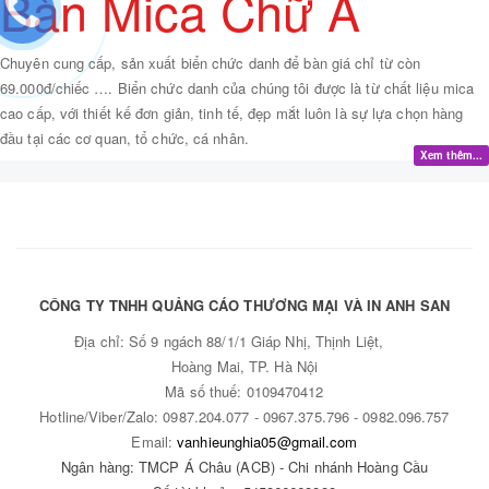
Bàn Mica Chữ A
Chuyên cung cấp, sản xuất biển chức danh để bàn giá chỉ từ còn
69.000đ/chiếc …. Biển chức danh của chúng tôi được là từ chất liệu mica
cao cấp, với thiết kế đơn giản, tinh tế, đẹp mắt luôn là sự lựa chọn hàng
đầu tại các cơ quan, tổ chức, cá nhân.
Xem thêm...
CÔNG TY TNHH QUẢNG CÁO THƯƠNG MẠI VÀ IN ANH SAN
Địa chỉ:
Số 9 ngách 88/1/1 Giáp Nhị, Thịnh Liệt,
Hoàng Mai, TP. Hà Nội
Mã số thuế: 0109470412
Hotline/Viber/Zalo: 0987.204.
077 - 0967
.375.
796 - 0982
.096.757
Email:
vanhieunghia05@gmail.com
Ngân hàng: TMCP Á Châu (ACB) - Chi nhánh Hoàng Cầu