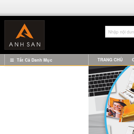
TRANG CHỦ
Tất Cả Danh Mục
In Name Card
Biển Quảng Cáo
Sản Phẩm Đồ Đồng
Biển Chức Danh Mica Đề Bàn Lấy
Ngay Giá Rẻ
In Tem Nhãn, Sticker Decal
Nội Thất CNC Hà Nội