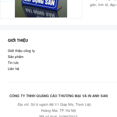
giản, tinh tế, đẹ
In Standee
In Kẹp Tài Liệu - Profile
Tủ Thuốc Y Tế
GIỚI THIỆU
Giới thiệu công ty
Sản phẩm
Tin tức
Liên hệ
CÔNG TY TNHH QUẢNG CÁO THƯƠNG MẠI VÀ IN ANH SAN
Địa chỉ:
Số 9 ngách 88/1/1 Giáp Nhị, Thịnh Liệt,
Hoàng Mai, TP. Hà Nội
Mã số thuế: 0109470412