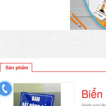
In Tem Bảo Hành
Quà Tặng Pha Lê
In Hóa Đơn Bán Lẻ
In Tờ Rơi
Phụ Kiện Nội Thất
In Túi Nilon
In Phong Bì
Sản phẩm
Đế Mica Kẹp Menu
In Tag Mác Giá Quần Áo
Quà Tặng Doanh Nghiệp
Biển
In Thẻ Cào Lấy Ngay
In Giấy Khen
Chuyên cung cấp, 