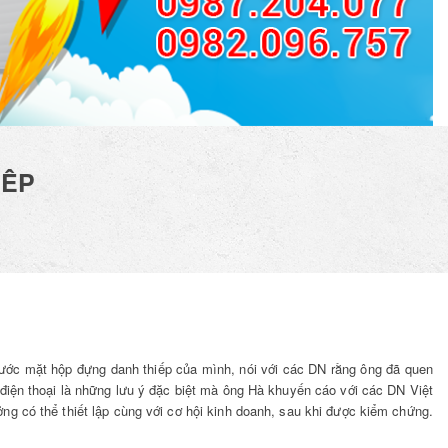
IẾP
n Thẻ
Vách Ngăn CNC
ước mặt hộp đựng danh thiếp của mình, nói với các DN rằng ông đã quen
Phòng Thờ
 điện thoại là những lưu ý đặc biệt mà ông Hà khuyến cáo với các DN Việt
Liên hệ
ng có thể thiết lập cùng với cơ hội kinh doanh, sau khi được kiểm chứng.