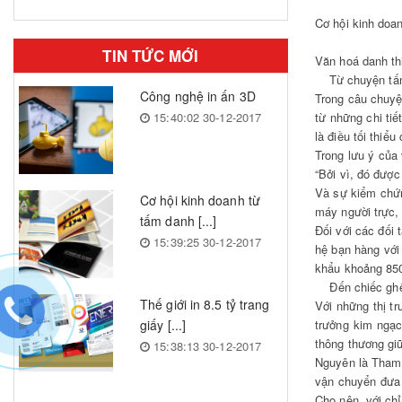
Cơ hội kinh doan
In Standee
TIN TỨC MỚI
In Kẹp Tài Liệu - Profile
Văn hoá danh th
Từ chuyện tấ
Tủ Thuốc Y Tế
Công nghệ in ấn 3D
Trong câu chuyệ
15:40:02 30-12-2017
từ những chi tiế
là điều tối thiể
Trong lưu ý của 
“Bởi vì, đó được
Và sự kiểm chứn
Cơ hội kinh doanh từ
máy người trực, 
tấm danh [...]
Đối với các đối 
15:39:25 30-12-2017
hệ bạn hàng với
khẩu khoảng 850
Đến chiếc gh
Thế giới in 8.5 tỷ trang
Với những thị t
giấy [...]
trưởng kim ngạ
thông thương gi
15:38:13 30-12-2017
Nguyên là Tham 
vận chuyển đưa 
Cho nên, với chỉ