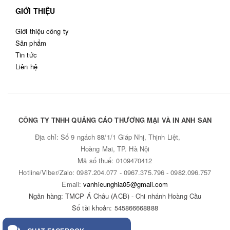
GIỚI THIỆU
Giới thiệu công ty
Sản phẩm
Tin tức
Liên hệ
CÔNG TY TNHH QUẢNG CÁO THƯƠNG MẠI VÀ IN ANH SAN
Địa chỉ:
Số 9 ngách 88/1/1 Giáp Nhị, Thịnh Liệt,
Hoàng Mai, TP. Hà Nội
Mã số thuế: 0109470412
Hotline/Viber/Zalo: 0987.204.
077 - 0967
.375.
796 - 0982
.096.757
Email:
vanhieunghia05@gmail.com
Ngân hàng: TMCP Á Châu (ACB) - Chi nhánh Hoàng Cầu
Số tài khoản:
545866668888
Thiết kế bởi
Bota