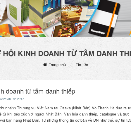
 HỘI KINH DOANH TỪ TẤM DANH TH
Trang chủ
Tin tức
nh doanh từ tấm danh thiếp
39:25 30-12-2017
In Tem Decal Thiếc
In Tem Nhã
hi nhánh Thương vụ Việt Nam tại Osaka (Nhật Bản) Võ Thanh Hà đưa ra tr
Inox
 từ khi tiếp xúc với người Nhật Bản. Văn hóa danh thiếp, catalogue và trực
45 đ
5.000 đ
với bạn hàng Nhật Bản. Từ những thông tin cơ bản về DN như thế, sự tin tưở