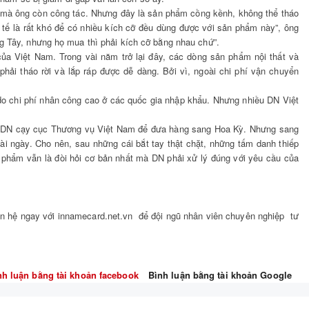
 mà ông còn công tác. Nhưng đây là sản phẩm cồng kềnh, không thể tháo
 tế là rất khó để có nhiều kích cỡ đều dùng được với sản phẩm này”, ông
g Tây, nhưng họ mua thì phải kích cỡ bằng nhau chứ”.
a Việt Nam. Trong vài năm trở lại đây, các dòng sản phẩm nội thất và
hải tháo rời và lắp ráp được dễ dàng. Bởi vì, ngoài chi phí vận chuyển
u do chi phí nhân công cao ở các quốc gia nhập khẩu. Nhưng nhiều DN Việt
có DN cạy cục Thương vụ Việt Nam để đưa hàng sang Hoa Kỳ. Nhưng sang
i ngày. Cho nên, sau những cái bắt tay thật chặt, những tấm danh thiếp
ản phẩm vẫn là đòi hỏi cơ bản nhất mà DN phải xử lý đúng với yêu cầu của
ên hệ ngay với innamecard.net.vn để đội ngũ nhân viên chuyên nghiệp tư
nh luận bằng tài khoản facebook
Bình luận bằng tài khoản Google