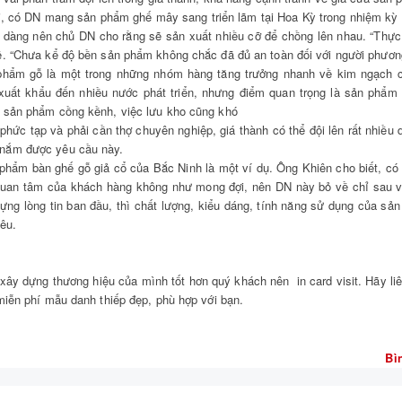
i, có DN mang sản phẩm ghế mây sang triển lãm tại Hoa Kỳ trong nhiệm kỳ
dễ dàng nên chủ DN cho rằng sẽ sản xuất nhiều cỡ để chồng lên nhau. “Thực
ề. “Chưa kể độ bền sản phẩm không chắc đã đủ an toàn đối với người phươn
hẩm gỗ là một trong những nhóm hàng tăng trưởng nhanh về kim ngạch củ
 xuất khẩu đến nhiều nước phát triển, nhưng điểm quan trọng là sản phẩm p
 sản phẩm cồng kềnh, việc lưu kho cũng khó
 phức tạp và phải cần thợ chuyên nghiệp, giá thành có thể đội lên rất nhiề
nắm được yêu cầu này.
phẩm bàn ghế gỗ giả cổ của Bắc Ninh là một ví dụ. Ông Khiên cho biết, 
 quan tâm của khách hàng không như mong đợi, nên DN này bỏ về chỉ sau và
 dựng lòng tin ban đầu, thì chất lượng, kiểu dáng, tính năng sử dụng của s
iêu.
xây dựng thương hiệu của mình tốt hơn quý khách nên in card visit. Hãy li
́ miễn phí mẫu danh thiếp đẹp, phù hợp với bạn.
Bì