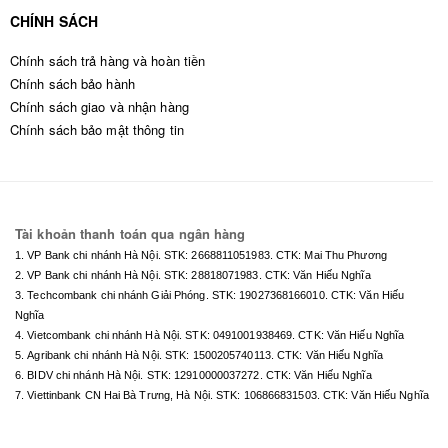
CHÍNH SÁCH
Chính sách trả hàng và hoàn tiền
Chính sách bảo hành
Chính sách giao và nhận hàng
Chính sách bảo mật thông tin
Tài khoản thanh toán qua ngân hàng
1. VP Bank chi nhánh Hà Nội. STK:
2668811051983
. CTK: Mai Thu Phương
2. VP Bank chi nhánh Hà Nội. STK:
28818071983
. CTK: Văn Hiếu Nghĩa
3. Techcombank chi nhánh Giải Phóng. STK:
19027368166010
. CTK: Văn Hiếu
Nghĩa
4. Vietcombank chi nhánh Hà Nội. STK:
0491001938469
. CTK: Văn Hiếu Nghĩa
5. Agribank chi nhánh Hà Nội. STK:
1500205740113
. CTK: Văn Hiếu Nghĩa
6. BIDV chi nhánh Hà Nội. STK:
12910000037272
. CTK: Văn Hiếu Nghĩa
7. Viettinbank CN Hai Bà Trưng, Hà Nội. STK:
106866831503
. CTK: Văn Hiếu Nghĩa