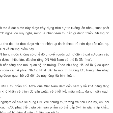
 tác ở đất nước này được xây dựng trên sự tin tưởng lẫn nhau, xuất phát
nước ngoài có suy nghĩ, mình là nhân viên thì cần gì danh thiếp. Nhưng đó
u cho đối tác đọc được và khi nhận lại danh thiếp thì nên đọc tên của họ.
ác DN về những điểm này.
N trong nước không có chế độ chuyển cuộc gọi từ điện thoại cơ quan vào
ạc được nhiều lần, đã cho rằng DN Việt Nam có thể là DN “ma”.
hành nền tảng cho mối quan hệ tin tưởng. Theo như ông Hà, đó là lý do quan
ian của cả hai phía. Nhưng Nhật Bản là một thị trường lớn, hàng năm nhập
g được quan hệ với đối tác này, ông Hà bình luận.
 tỷ USD, thị phần chỉ 1-2% của Việt Nam đem đến hàm ý về khả năng tăng
 khó khăn về trình độ sản xuất, về thiết kế, mẫu mã… đang ngăn cách
.
nghiệm để chia sẻ cùng DN. Với những thị trường xa như Hoa Kỳ, chi phí
 các nước phát triển, giá bán sản phẩm có thể gấp 3-4 lần giá nhập khẩu.
phẩm sẽ bị giảm đi gấp vài lần con số ấy.