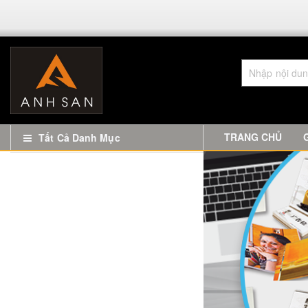
TRANG CHỦ
Tất Cả Danh Mục
In Name Card
Biển Quảng Cáo
Sản Phẩm Đồ Đồng
Biển Chức Danh Mica Đề Bàn Lấy
Ngay Giá Rẻ
In Tem Nhãn, Sticker Decal
Nội Thất CNC Hà Nội