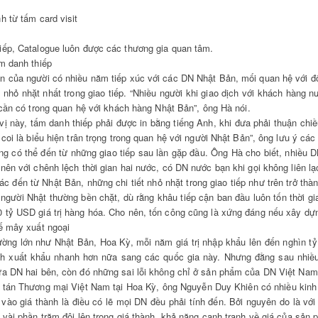
h từ tấm card visit
iếp, Catalogue luôn được các thương gia quan tâm.
m danh thiếp
n của người có nhiều năm tiếp xúc với các DN Nhật Bản, mối quan hệ với đối
t nhỏ nhặt nhất trong giao tiếp. “Nhiều người khi giao dịch với khách hàng 
u cần có trong quan hệ với khách hàng Nhật Bản”, ông Hà nói.
vị này, tấm danh thiếp phải được in bằng tiếng Anh, khi đưa phải thuận chiề
 coi là biểu hiện trân trọng trong quan hệ với người Nhật Bản”, ông lưu ý c
g có thể đến từ những giao tiếp sau lần gặp đầu. Ông Hà cho biết, nhiều D
nên với chênh lệch thời gian hai nước, có DN nước bạn khi gọi không liên l
tác đến từ Nhật Bản, những chi tiết nhỏ nhặt trong giao tiếp như trên trở t
 người Nhật thường bền chặt, dù rằng khâu tiếp cận ban đầu luôn tốn thời g
 tỷ USD giá trị hàng hóa. Cho nên, tốn công cũng là xứng đáng nếu xây dựn
ế mây xuất ngoại
rường lớn như Nhật Bản, Hoa Kỳ, mỗi năm giá trị nhập khẩu lên đến nghìn
ch xuất khẩu nhanh hơn nữa sang các quốc gia này. Nhưng đằng sau nhiều
ữa DN hai bên, còn đó những sai lỗi không chỉ ở sản phẩm của DN Việt Nam
tán Thương mại Việt Nam tại Hoa Kỳ, ông Nguyễn Duy Khiên có nhiều kinh 
vào giá thành là điều có lẽ mọi DN đều phải tính đến. Bởi nguyên do là với
 vài phần trăm đội lên trong giá thành, khả năng cạnh tranh về giá của sản 